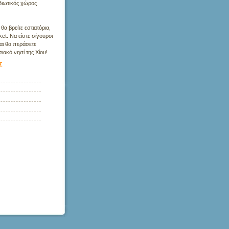
ιδιωτικός χώρος
α βρείτε εστιατόρια,
ket. Να είστε σίγουροι
και θα περάσετε
ακό νησί της Χίου!
Σ