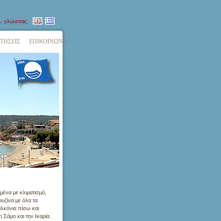
λ. γλώσσας:
ΤΗΣΕΙΣ
ΕΠΙΚΟΙΝΩΝΙΑ
σμένα με κλιματισμό,
ουζίνα με όλα τα
λκόνια πίσω και
 Σάμο και την Ικαρία.