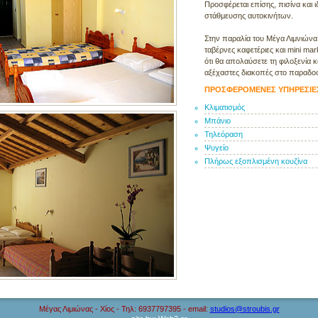
Προσφέρεται επίσης, πισίνα και 
στάθμευσης αυτοκινήτων.
Στην παραλία του Μέγα Λιμνιώνα θ
ταβέρνες καφετέριες και mini mar
ότι θα απολαύσετε τη φιλοξενία 
αξέχαστες διακοπές στο παραδοσι
ΠΡΟΣΦΕΡΟΜΕΝΕΣ ΥΠΗΡΕΣΙΕ
Κλιματισμός
Μπάνιο
Τηλεόραση
Ψυγείο
Πλήρως εξοπλισμένη κουζίνα
Μέγας Λιμιώνας - Χίος - Τηλ: 6937797395 - email:
studios@stroubis.gr